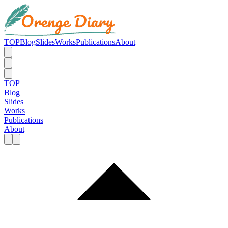
TOP
Blog
Slides
Works
Publications
About
TOP
Blog
Slides
Works
Publications
About