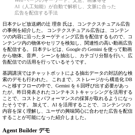
Web ページのキーワード、文意、画像等を
AI（人工知能）が自動で解析し、文脈に合った
広告を配信する手法
日本テレビ放送網の辻 理奈 氏は、コンテクスチュアル広告
の事例を紹介した。 コンテクスチュアル広告は、コンテン
ツの内容に沿ったターゲティング広告を配信するもので、コ
ンテンツ内の物体やセリフを検知し、関連性の高い動画広告
を配信する。 日本テレビは、Google の Gemini を使って動画
から物体、音声、シーンを抽出し、カテゴリ分類を行い、広
告配信での活用を行っているそうです。
基調講演ではチャットボットによる抽出データの対話的な検
索のデモも行われた。 これまで、ストレージから構造化 DB
へと移すフローの中で、Gemini を 6 回呼び出す必要があっ
たが、昨日発表されたコンテキストキャッシングを活用する
ことで、コストとパフォーマンスの採算が取れるようになっ
たそうです。 加えて、AI を活用することで、コンテンツの
内容を深く理解し、ユーザの興味関心に合わせた広告を配信
することが可能になった紹介しました。
Agent Builder デモ