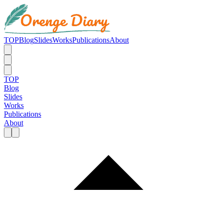
TOP
Blog
Slides
Works
Publications
About
TOP
Blog
Slides
Works
Publications
About