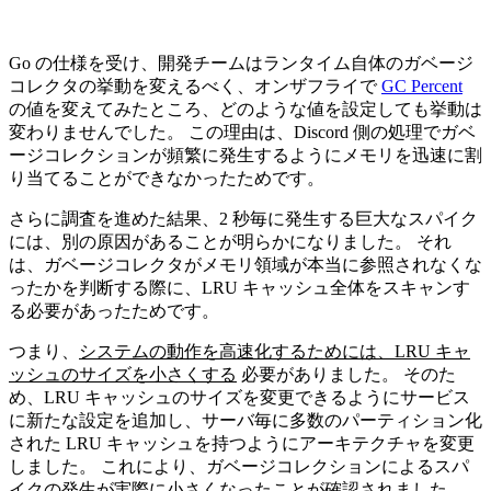
Go の仕様を受け、開発チームはランタイム自体のガベージ
コレクタの挙動を変えるべく、オンザフライで
GC Percent
の値を変えてみたところ、どのような値を設定しても挙動は
変わりませんでした。 この理由は、Discord 側の処理でガベ
ージコレクションが頻繁に発生するようにメモリを迅速に割
り当てることができなかったためです。
さらに調査を進めた結果、2 秒毎に発生する巨大なスパイク
には、別の原因があることが明らかになりました。 それ
は、ガベージコレクタがメモリ領域が本当に参照されなくな
ったかを判断する際に、LRU キャッシュ全体をスキャンす
る必要があったためです。
つまり、
システムの動作を高速化するためには、LRU キャ
ッシュのサイズを小さくする
必要がありました。 そのた
め、LRU キャッシュのサイズを変更できるようにサービス
に新たな設定を追加し、サーバ毎に多数のパーティション化
された LRU キャッシュを持つようにアーキテクチャを変更
しました。 これにより、ガベージコレクションによるスパ
イクの発生が実際に小さくなったことが確認されました。