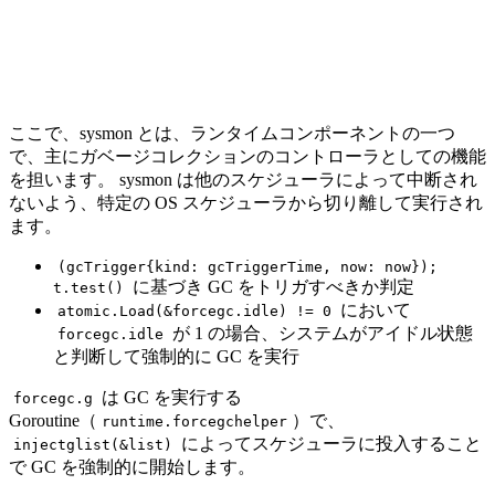
ここで、sysmon とは、ランタイムコンポーネントの一つ
で、主にガベージコレクションのコントローラとしての機能
を担います。 sysmon は他のスケジューラによって中断され
ないよう、特定の OS スケジューラから切り離して実行され
ます。
(gcTrigger{kind: gcTriggerTime, now: now});
に基づき GC をトリガすべきか判定
t.test()
において
atomic.Load(&forcegc.idle) != 0
が 1 の場合、システムがアイドル状態
forcegc.idle
と判断して強制的に GC を実行
は GC を実行する
forcegc.g
Goroutine（
）で、
runtime.forcegchelper
によってスケジューラに投入すること
injectglist(&list)
で GC を強制的に開始します。