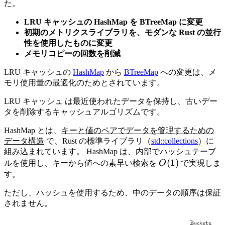
た。
LRU キャッシュの HashMap を BTreeMap に変更
初期のメトリクスライブラリを、モダンな Rust の並行
性を使用したものに変更
メモリコピーの回数を削減
LRU キャッシュの
HashMap
から
BTreeMap
への変更は、メ
モリ使用量の最適化のためとされています。
LRU キャッシュ は最近使われたデータを保持し、古いデー
タを削除するキャッシュアルゴリズムです。
HashMap とは、
キーと値のペアでデータを管理するための
データ構造
で、Rust の標準ライブラリ（
std::collections
）に
組み込まれています。 HashMap は、内部でハッシュテーブ
O(1)
(
1
)
ルを使用し、キーから値への素早い検索を
O
で実現しま
す。
ただし、ハッシュを使用するため、中のデータの順序は保証
されません。