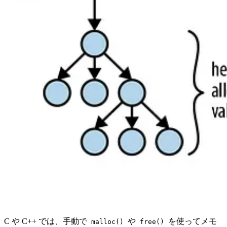
C や C++ では、手動で
や
を使ってメモ
malloc()
free()