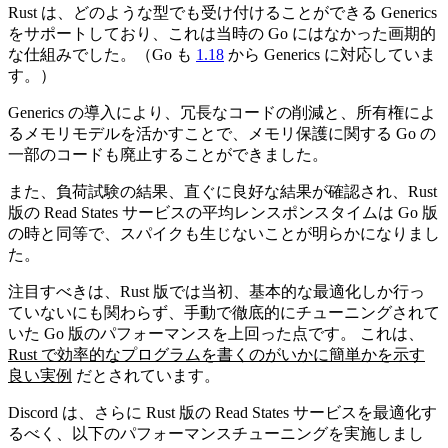
Rust は、どのような型でも受け付けることができる Generics
をサポートしており、これは当時の Go にはなかった画期的
な仕組みでした。（Go も
1.18
から Generics に対応していま
す。）
Generics の導入により、冗長なコードの削減と、所有権によ
るメモリモデルを活かすことで、メモリ保護に関する Go の
一部のコードも廃止することができました。
また、負荷試験の結果、直ぐに良好な結果が確認され、Rust
版の Read States サービスの平均レンスポンスタイムは Go 版
の時と同等で、スパイクも生じないことが明らかになりまし
た。
注目すべきは、Rust 版では当初、基本的な最適化しか行っ
ていないにも関わらず、手動で徹底的にチューニングされて
いた Go 版のパフォーマンスを上回った点です。 これは、
Rust で効率的なプログラムを書くのがいかに簡単かを示す
良い実例
だとされています。
Discord は、さらに Rust 版の Read States サービスを最適化す
るべく、以下のパフォーマンスチューニングを実施しまし