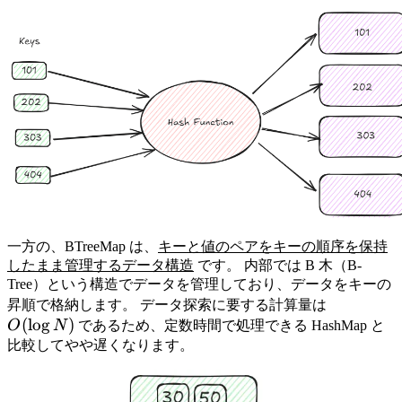
一方の、BTreeMap は、
キーと値のペアをキーの順序を保持
したまま管理するデータ構造
です。 内部では B 木（B-
Tree）という構造でデータを管理しており、データをキーの
O(\log
昇順で格納します。 データ探索に要する計算量は
(
lo
g
)
N)
O
N
であるため、定数時間で処理できる HashMap と
比較してやや遅くなります。