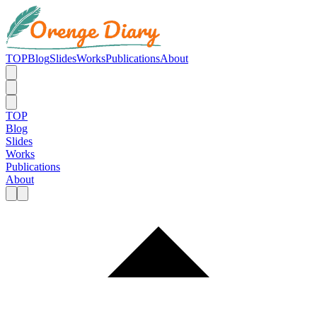
TOP
Blog
Slides
Works
Publications
About
TOP
Blog
Slides
Works
Publications
About