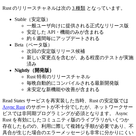
Rust のリリースチャネルは次の
3 種類
となっています。
Stable（安定版）
一般ユーザ向けに提供される正式なリリース版
安定した API・機能のみが含まれる
約 6 週間毎にアップデートされる
Beta（ベータ版）
次回の安定版リリース候補
新しい変更点を含むが、ある程度のテストが実施
済み
Nightly（開発版）
Rust 特有のリリースチャネル
毎晩自動的にコンパイルされる最新開発版
未安定な新機能や改善が含まれる
Read States サービスを再実装した当時、Rust の安定版では
Async Rust
のサポートが不十分でしたが、ネットワークサー
ビスでは非同期プログラミングが必須となります。 Async
Rust を有効にしたコミュニティ版のライブラリがいくつか
存在したものの、利用に際して複雑な手順が必要であり、不
具合が生じた場合のエラーメッセージも非常に分かりにくい